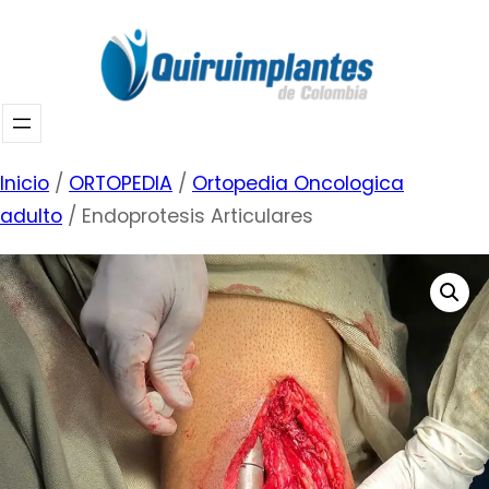
Saltar
al
contenido
Inicio
/
ORTOPEDIA
/
Ortopedia Oncologica
adulto
/ Endoprotesis Articulares