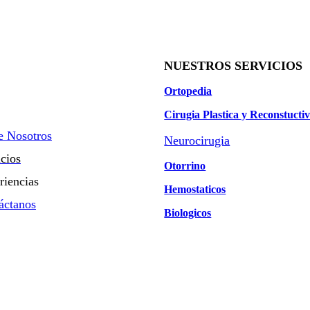
NUESTROS SERVICIOS
Ortopedia
Cirugia Plastica y Reconstucti
e Nosotros
Neurocirugia
icios
Otorrino
riencias
Hemostaticos
áctanos
Biologicos